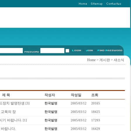
Home
>
게시판
> 새소식
제 목
작성자
작성일
조회
드장치 발명탄생
[3]
한국발명
2005/03/12
20165
 교육의 장
한국발명
2005/03/12
18425
시기 바랍니다.
[1]
한국발명
2005/03/12
17293
 바랍니다.
한국발명
2005/03/12
16429