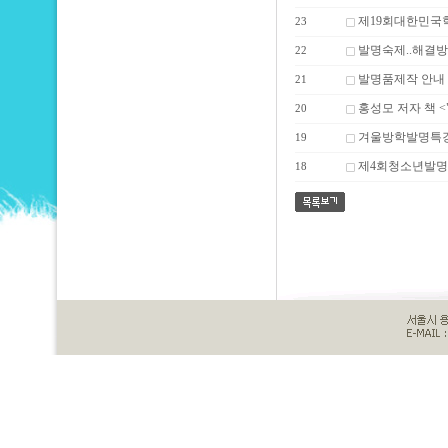
제19회대한민국
23
발명숙제..해결
22
발명품제작 안내
21
홍성모 저자 책 
20
겨울방학발명특
19
제4회청소년발명
18