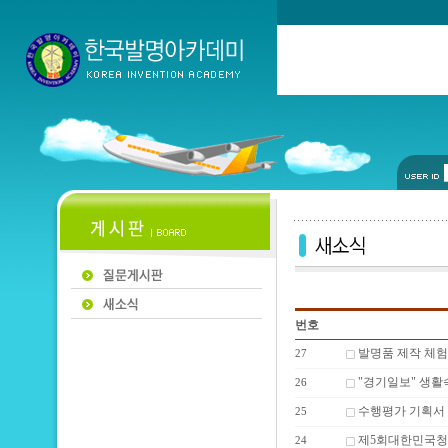
번호
발명품 제작 체험
27
"경기일보" 생활속
26
수행평가 기획서
25
제5회대한민국
24