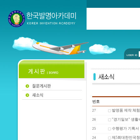
번호
발명품 제작 체험
27
"경기일보" 생활속
26
수행평가 기획서
25
제5회대한민국
24