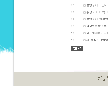
발명품제작 안내
23
홍성모 저자 책 
22
발명숙제..해결
21
겨울방학발명특
20
제19회대한민국
19
제4회청소년발명
18