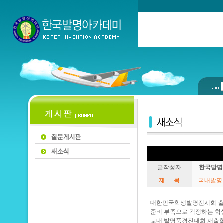
글작성자
한국발명
제 목
국내발명전
대한민국학생발명전시회 출품
준비 부족으로 걱정하는 학
교내 발명품경진대회 재출할