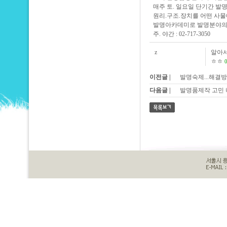
매주 토. 일요일 단기간 
원리.구조.장치를 어떤 사
발명아카데미로 발명분야의
주. 야간 : 02-717-3050
z
알아
ㅎㅎ
0
이전글 |
발명숙제...해결방법
다음글 |
발명품제작 고민 해